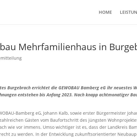
HOME
LEISTU
ubau Mehrfamilienhaus in Burge
emitteilung
rktes Burgebrach errichtet die GEWOBAU Bamberg
eG ihr neuestes 
ohnungen entstehen bis Anfang 2023. Nach knapp achtmonatiger Bau
EWOBAU-Bamberg eG, Johann Kalb, sowie erster Bürgermeister Joh
lreichen Gästen vom Baufortschritt des jüngsten Wohnprojektes
h wie vor immens. Umso wichtiger ist es, dass der Landkreis B
erecht zu werden. In der Entwicklung zukunftsorientierter Neubau