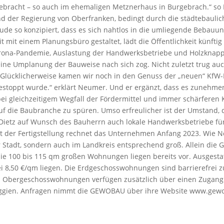
gebracht – so auch im ehemaligen Metznerhaus in Burgebrach.“ so
 der Regierung von Oberfranken, bedingt durch die städtebauli
 so konzipiert, dass es sich nahtlos in die umliegende Bebauung 
mit einem Planungsbüro gestaltet, lädt die Öffentlichkeit künftig
orona-Pandemie, Auslastung der Handwerksbetriebe und Holzknapph
 eine Umplanung der Bauweise nach sich zog. Nicht zuletzt trug 
. „Glücklicherweise kamen wir noch in den Genuss der „neuen“ KfW
estoppt wurde.“ erklärt Neumer. Und er ergänzt, dass es zunehme
i gleichzeitigem Wegfall der Fördermittel und immer schärferen Kl
uf die Baubranche zu spüren. Umso erfreulicher ist der Umstand, 
 Dietz auf Wunsch des Bauherrn auch lokale Handwerksbetriebe f
 der Fertigstellung rechnet das Unternehmen Anfang 2023. Wie Ne
tadt, sondern auch im Landkreis entsprechend groß. Allein die G
ie 100 bis 115 qm großen Wohnungen liegen bereits vor. Ausges
ei 8,50 €/qm liegen. Die Erdgeschosswohnungen sind barrierefrei 
den Obergeschosswohnungen verfügen zusätzlich über einen Zugan
ggien. Anfragen nimmt die GEWOBAU über ihre Website www.gew