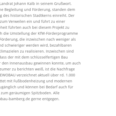
 Landrat Johann Kalb in seinem Grußwort.
che Begleitung und Förderung, standen dem
des historischen Stadtkerns einreiht. Der
 zum Verweilen ein und führt zu einer
eit führten auch bei diesem Projekt zu
auch die Umstellung der KfW-Förderprogramme
-Förderung, die inzwischen nach weniger als
nd schwieriger werden wird, bezahlbaren
imazielen zu realisieren. Inzwischen sind
dass der mit dem schlüsselfertigen Bau
ür den Innenausbau gewinnen konnte, um auch
umer zu berichten weiß, ist die Nachfrage
EWOBAU verzeichnet aktuell über rd. 1.000
tattet mit Fußbodenheizung und modernen
zugänglich und können bei Bedarf auch für
g zum geräumigen Spitzboden. Alle
obau-bamberg.de gerne entgegen.