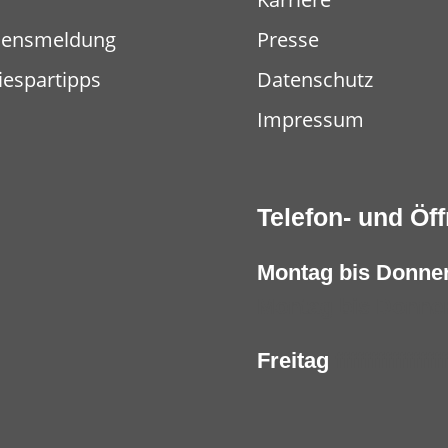
densmeldung
Presse
iespartipps
Datenschutz
Impressum
Telefon- und Öf
Montag bis Donne
Montag bis Donner
Freitag
ffffffffffffffff