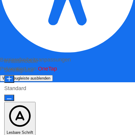
Barrierefreiheitsanpassungen
Inhaltsmodule
Präsentiert von
OneTap
Schriftgröße
Werkzeugleiste ausblenden
Standard
Lesbare Schrift